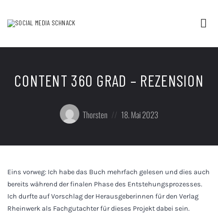
Tog
nav
Podcast
rund
um
Social
Media
CONTENT 360 GRAD – REZENSION
und
digitale
Kommunikation
Posted
Posted
Thorsten
18. Mai 2023
/
by:
on
Thorsten
Ising
Eins vorweg: Ich habe das Buch mehrfach gelesen und dies auch
bereits während der finalen Phase des Entstehungsprozesses.
Ich durfte auf Vorschlag der Herausgeberinnen für den Verlag
Rheinwerk als Fachgutachter für dieses Projekt dabei sein.