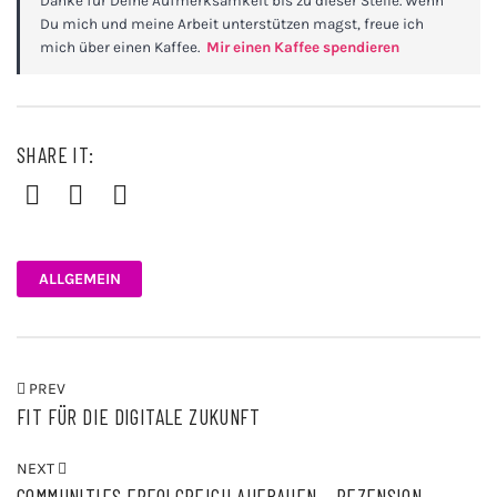
Danke für Deine Aufmerksamkeit bis zu dieser Stelle. Wenn
Du mich und meine Arbeit unterstützen magst, freue ich
mich über einen Kaffee.
Mir einen Kaffee spendieren
SHARE IT:
Facebook
Twitter
Pinterest
ALLGEMEIN
PREV
FIT FÜR DIE DIGITALE ZUKUNFT
NEXT
COMMUNITIES ERFOLGREICH AUFBAUEN – REZENSION