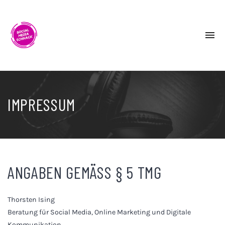
To
na
Podcast
rund
um
Social
Media
IMPRESSUM
und
digitale
Kommunikation
/
Thorsten
Ising
ANGABEN GEMÄSS § 5 TMG
Thorsten Ising
Beratung für Social Media, Online Marketing und Digitale
Kommunikation