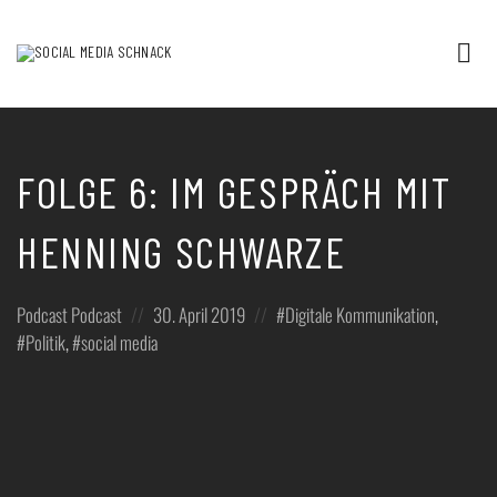
Tog
nav
Podcast
rund
um
Social
Media
FOLGE 6: IM GESPRÄCH MIT
und
digitale
HENNING SCHWARZE
Kommunikation
/
Thorsten
Ising
Posted
Posted
Posted
Podcast
Podcast
30. April 2019
Digitale Kommunikation
,
in:
on
in:
Politik
,
social media