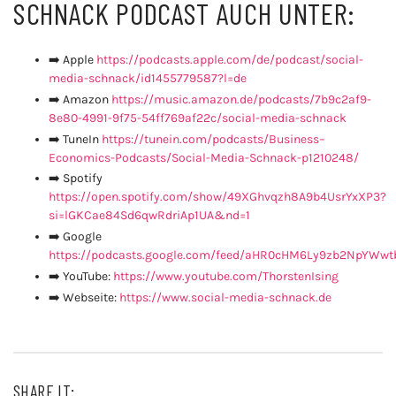
SCHNACK PODCAST AUCH UNTER:
➡️ Apple
https://podcasts.apple.com/de/podcast/social-
media-schnack/id1455779587?l=de
➡️ Amazon
https://music.amazon.de/podcasts/7b9c2af9-
8e80-4991-9f75-54ff769af22c/social-media-schnack
➡️ TuneIn
https://tunein.com/podcasts/Business–
Economics-Podcasts/Social-Media-Schnack-p1210248/
➡️ Spotify
https://open.spotify.com/show/49XGhvqzh8A9b4UsrYxXP3?
si=lGKCae84Sd6qwRdriAp1UA&nd=1
➡️ Google
https://podcasts.google.com/feed/aHR0cHM6Ly9zb2NpY
➡️ YouTube:
https://www.youtube.com/ThorstenIsing
➡️ Webseite:
https://www.social-media-schnack.de
SHARE IT: