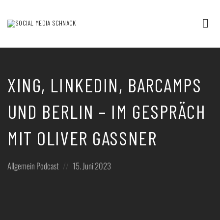
Tog
nav
Podcast
rund
um
Social
Media
XING, LINKEDIN, BARCAMPS
und
digitale
UND BERLIN – IM GESPRÄCH
Kommunikation
/
Thorsten
MIT OLIVER GASSNER
Ising
Posted
Posted
Allgemein
Podcast
15. Juni 2023
in:
on