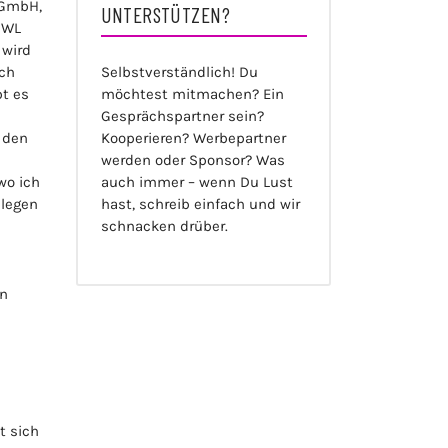
L GmbH,
UNTERSTÜTZEN?
OWL
 wird
uch
Selbstverständlich! Du
bt es
möchtest mitmachen? Ein
Gesprächspartner sein?
– den
Kooperieren? Werbepartner
werden oder Sponsor? Was
wo ich
auch immer – wenn Du Lust
llegen
hast, schreib einfach und wir
schnacken drüber.
en
t sich