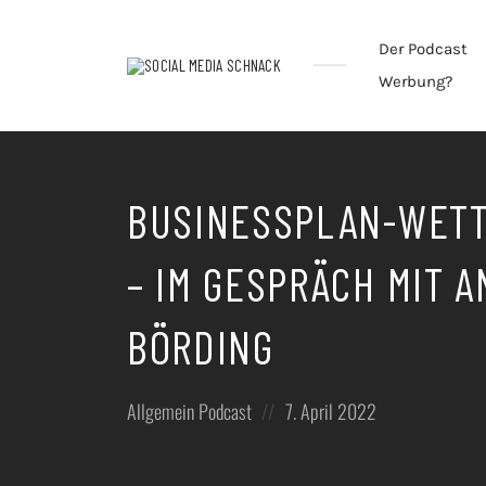
Der Podcast
Werbung?
Podcast
rund
um
Social
Media
BUSINESSPLAN-WET
und
digitale
Kommunikation
– IM GESPRÄCH MIT 
/
Thorsten
Ising
BÖRDING
Posted
Posted
Allgemein
Podcast
7. April 2022
in:
on