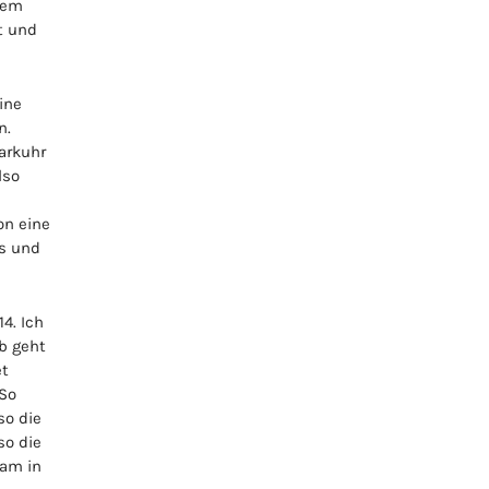
esem
t und
ine
n.
arkuhr
lso
on eine
s und
4. Ich
b geht
et
 So
so die
so die
sam in