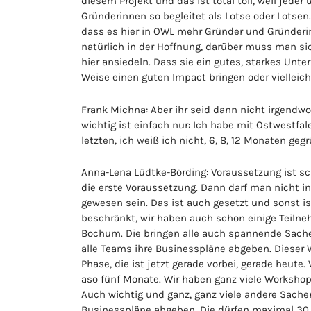
diesem Projekt und das ist total toll, weil jede
Gründerinnen so begleitet als Lotse oder Lotsen
dass es hier in OWL mehr Gründer und Gründeri
natürlich in der Hoffnung, darüber muss man sic
hier ansiedeln. Dass sie ein gutes, starkes Unt
Weise einen guten Impact bringen oder vielleic
Frank Michna: Aber ihr seid dann nicht irgendw
wichtig ist einfach nur: Ich habe mit Ostwestfa
letzten, ich weiß ich nicht, 6, 8, 12 Monaten g
Anna-Lena Lüdtke-Börding: Voraussetzung ist sc
die erste Voraussetzung. Dann darf man nicht 
gewesen sein. Das ist auch gesetzt und sonst ist 
beschränkt, wir haben auch schon einige Teiln
Bochum. Die bringen alle auch spannende Sache
alle Teams ihre Businesspläne abgeben. Dieser 
Phase, die ist jetzt gerade vorbei, gerade heute
aso fünf Monate. Wir haben ganz viele Workshop
Auch wichtig und ganz, ganz viele andere Sachen.
Businesspläne abgeben. Die dürfen maximal 30 