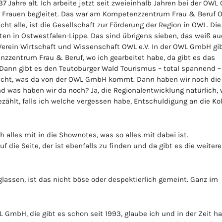
37 Jahre alt. Ich arbeite jetzt seit zweieinhalb Jahren bei der OW
r Frauen begleitet. Das war am Kompetenzzentrum Frau & Beruf 
ht alle, ist die Gesellschaft zur Förderung der Region in OWL. Die
en in Ostwestfalen-Lippe. Das sind übrigens sieben, das weiß a
Verein Wirtschaft und Wissenschaft OWL e.V. In der OWL GmbH gi
nzzentrum Frau & Beruf, wo ich gearbeitet habe, da gibt es das
s. Dann gibt es den Teutoburger Wald Tourismus – total spannend 
 nicht, was da von der OWL GmbH kommt. Dann haben wir noch die
d was haben wir da noch? Ja, die Regionalentwicklung natürlich, 
fgezählt, falls ich welche vergessen habe, Entschuldigung an die Ko
h alles mit in die Shownotes, was so alles mit dabei ist.
f die Seite, der ist ebenfalls zu finden und da gibt es die weiter
lassen, ist das nicht böse oder despektierlich gemeint. Ganz im
GmbH, die gibt es schon seit 1993, glaube ich und in der Zeit ha