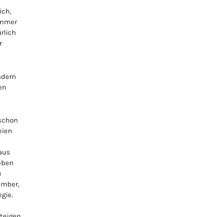
ich,
Immer
rlich
r
ndern
en
 schon
eien
aus
eben
e
ember,
gie.
teigen.