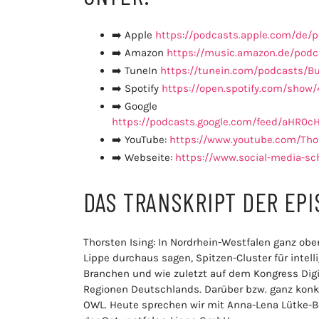
➡️ Apple
https://podcasts.apple.com/de/
➡️ Amazon
https://music.amazon.de/podc
➡️ TuneIn
https://tunein.com/podcasts/B
➡️ Spotify
https://open.spotify.com/sh
➡️ Google
https://podcasts.google.com/feed/a
➡️ YouTube:
https://www.youtube.com/Tho
➡️ Webseite:
https://www.social-media-sc
DAS TRANSKRIPT DER EP
Thorsten Ising: In Nordrhein-Westfalen ganz obe
Lippe durchaus sagen, Spitzen-Cluster für inte
Branchen und wie zuletzt auf dem Kongress Digi
Regionen Deutschlands. Darüber bzw. ganz konk
OWL. Heute sprechen wir mit Anna-Lena Lütke-Bö