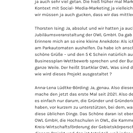
ja auch sehr viel getan. Die hieß früher mal Mar
Kontext mit Social- Media-Marketing ja vielleic
wir müssen ja auch gucken, dass wir das mittlerw
Thorsten Ising: Ja, absolut und wir hatten ja a
Jubiläumsveranstaltung der OWL GmbH. Da gab es
Erinnere mich an so eine kleine Anekdote: Als i
am Parkautomaten aushelfen. Da habe ich ansch
schöne Grüße – und den 5 € Schein natürlich auc
Businessplan-Wettbewerb sprechen und der Busi
ganze Weile. Der heißt Startklar OWL. Was si
wie wird dieses Projekt ausgestaltet ?
Anna-Lena Lüdtke-Börding: Ja, genau. Also diese
mache den jetzt das erste Mal seit 2021. Also 
es einfach nur darum, die Gründer und Gründeri
haben, vor kurzem zu unterstützen, bei dem, wa
diese üblichen Dinge. Das Schöne daran ist eben
OWL GmbH, die Hochschulen in OWL, die Kammer
Kreis-Wirtschaftsförderung der Gebietskörpersc