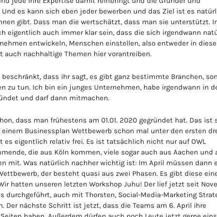
r und jede ihre Expertise damit reinbringt und die Gründer und
. Und es kann sich eben jeder bewerben und das Ziel ist es natürl
nnen gibt. Dass man die wertschätzt, dass man sie unterstützt. 
h eigentlich auch immer klar sein, dass die sich irgendwann natü
ernehmen entwickeln, Menschen einstellen, also entweder in diese
ht auch nachhaltige Themen hier vorantreiben.
o beschränkt, dass ihr sagt, es gibt ganz bestimmte Branchen, so
len zu tun. Ich bin ein junges Unternehmen, habe irgendwann in d
egründet und darf dann mitmachen.
hon, dass man frühestens am 01.01. 2020 gegründet hat. Das ist
in einem Businessplan Wettbewerb schon mal unter den ersten dr
es eigentlich relativ frei. Es ist tatsächlich nicht nur auf OWL
ehmende, die aus Köln kommen, viele sogar auch aus Aachen und 
n mit. Was natürlich nachher wichtig ist: Im April müssen dann 
Wettbewerb, der besteht quasi aus zwei Phasen. Es gibt diese ein
. Wir hatten unseren letzten Workshop Juhu! Der lief jetzt seit Nov
s durchgeführt, auch mit Thorsten, Social-Media-Marketing Strate
 Der nächste Schritt ist jetzt, dass die Teams am 6. April ihre
Seiten haben. Außerdem dürfen auch noch Leute jetzt gerne eins