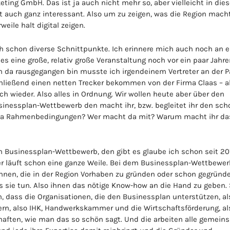
keting GmbH. Das ist ja auch nicht mehr so, aber vielleicht in di
ht auch ganz interessant. Also um zu zeigen, was die Region mach
eile halt digital zeigen.
uch schon diverse Schnittpunkte. Ich erinnere mich auch noch an e
 eine große, relativ große Veranstaltung noch vor ein paar Jahre
ch da rausgegangen bin musste ich irgendeinem Vertreter an der P
ließend einen netten Trecker bekommen von der Firma Claas – a
h wieder. Also alles in Ordnung. Wir wollen heute aber über den
nessplan-Wettbewerb den macht ihr, bzw. begleitet ihr den sch
nd da Rahmenbedingungen? Wer macht da mit? Warum macht ihr da
n Businessplan-Wettbewerb, den gibt es glaube ich schon seit 201
der läuft schon eine ganze Weile. Bei dem Businessplan-Wettbewer
nnen, die in der Region Vorhaben zu gründen oder schon gegründ
s sie tun. Also ihnen das nötige Know-how an die Hand zu geben.
, dass die Organisationen, die den Businessplan unterstützen, al
n, also IHK, Handwerkskammer und die Wirtschaftsförderung, al
haften, wie man das so schön sagt. Und die arbeiten alle gemein