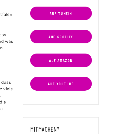
AUF TUNEIN
tfalen
ess
AUF SPOTIFY
und was
en
AUF AMAZON
, dass
AUF YOUTUBE
z viele
.
die
na
e
MITMACHEN?