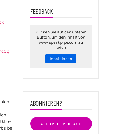
FEEDBACK
ck
Klicken Sie auf den unteren
Button, um den Inhalt von
www.speakpipe.com zu
laden.
hc3Q
Inhalt laden
falen
ABONNIEREN?
len
klar-
AUF APPLE PODCAST
rbs bei