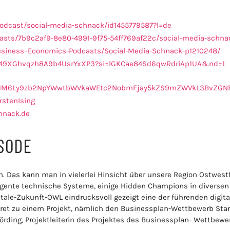
podcast/social-media-schnack/id1455779587?l=de
asts/7b9c2af9-8e80-4991-9f75-54ff769af22c/social-media-schna
usiness–Economics-Podcasts/Social-Media-Schnack-p1210248/
ow/49XGhvqzh8A9b4UsrYxXP3?si=lGKCae84Sd6qwRdriAp1UA&nd=1
HR0cHM6Ly9zb2NpYWwtbWVkaWEtc2NobmFjay5kZS9mZWVkL3BvZGN
rstenIsing
hnack.de
ISODE
n. Das kann man in vielerlei Hinsicht über unsere Region Ostwest
lligente technische Systeme, einige Hidden Champions in diversen
tale-Zukunft-OWL eindrucksvoll gezeigt eine der führenden digita
ret zu einem Projekt, nämlich den Businessplan-Wettbewerb Start
rding, Projektleiterin des Projektes des Businessplan- Wettbewe