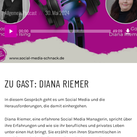
Posted
Posted
Allgemein
Podcast
30. Mai 2024
in:
on
Dow
Audio-
Epi
00:00
49:09
Player
ZU GAST: DIANA RIEMER
In diesem Gespräch geht es um Social Media und die
Herausforderungen, die damit einhergehen.
Diana Riemer, eine erfahrene Social Media Managerin, spricht über
ihre Erfahrungen und wie sie ihr berufliches und privates Leben
unter einen Hut bringt. Sie erzählt von ihren Stammtischen in