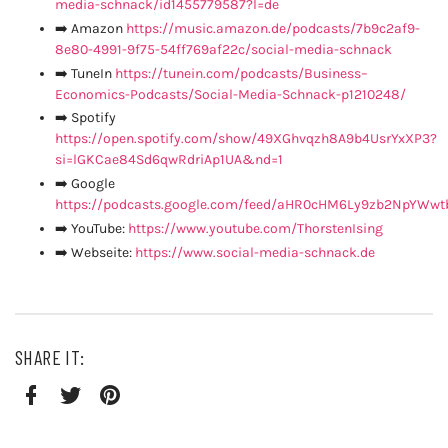
media-schnack/id1455779587?l=de
➡️ Amazon
https://music.amazon.de/podcasts/7b9c2af9-
8e80-4991-9f75-54ff769af22c/social-media-schnack
➡️ TuneIn
https://tunein.com/podcasts/Business–
Economics-Podcasts/Social-Media-Schnack-p1210248/
➡️ Spotify
https://open.spotify.com/show/49XGhvqzh8A9b4UsrYxXP3?
si=lGKCae84Sd6qwRdriAp1UA&nd=1
➡️ Google
https://podcasts.google.com/feed/aHR0cHM6Ly9zb2NpY
➡️ YouTube:
https://www.youtube.com/ThorstenIsing
➡️ Webseite:
https://www.social-media-schnack.de
SHARE IT:
Facebook
Twitter
Pinterest